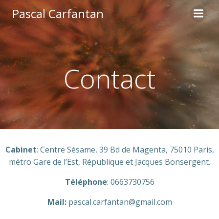
Skip
Pascal Carfantan
to
content
Contact
Cabinet
: Centre Sésame, 39 Bd de Magenta, 75010 Paris,
métro Gare de l’Est, République et Jacques Bonsergent.
Téléphone
: 0663730756
Mail:
pascal.carfantan@gmail.com